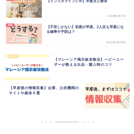
【インスタライブレポ】早産児と療育
2023年6月7日
早産
【不安しかない】初産が早産。2人目も早産にな
る確率や予防は？
2022年3月29日
【マレーシア掲示板攻略法】ヘビーユー
ザーが教える出品・購入時のコツ
【早産後の情報収集】企業、公的機関の
サイトや媒体６選