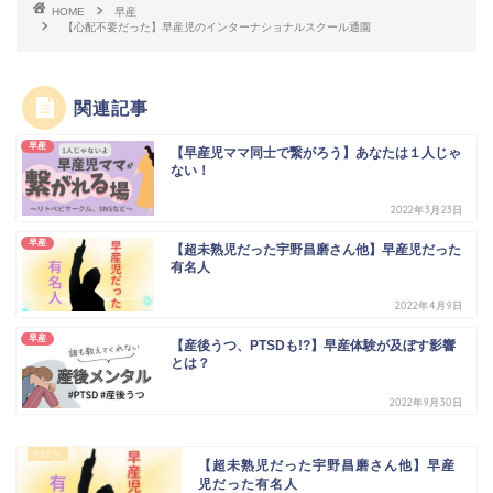
HOME
早産
【心配不要だった】早産児のインターナショナルスクール通園
関連記事
早産
【早産児ママ同士で繋がろう】あなたは１人じゃ
ない！
2022年3月23日
早産
【超未熟児だった宇野昌磨さん他】早産児だった
有名人
2022年4月9日
早産
【産後うつ、PTSDも!?】早産体験が及ぼす影響
とは？
2022年9月30日
【超未熟児だった宇野昌磨さん他】早産
児だった有名人