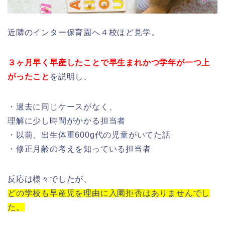
近隣のインター保育園へ４校ほど見学。
３ヶ月早く早産したことで早生まれかつ学年が一つ上
がったこと
を説明し、
・過去に同じケースがなく、
理解に少し時間がかかる担当者
・以前、出生体重600g代の児童がいてた話
・修正月齢の考えを知っている担当者
反応は様々でしたが、
どの学校も早産児を理由に入園拒否はありませんでし
た。