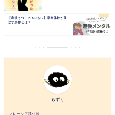
【産後うつ、PTSDも!?】早産体験が及
ぼす影響とは？
もずく
マレーシア移住後、